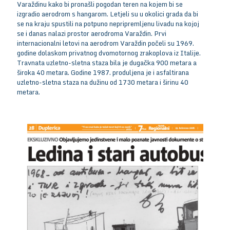
Varaždinu kako bi pronašli pogodan teren na kojem bi se
izgradio aerodrom s hangarom. Letjeli su u okolici grada da bi
se na kraju spustili na potpuno nepripremljenu livadu na kojoj
se i danas nalazi prostor aerodroma Varaždin. Prvi
internacionalni letovi na aerodrom Varaždin počeli su 1969.
godine dolaskom privatnog dvomotornog zrakoplova iz Italije.
Travnata uzletno-sletna staza bila je dugačka 900 metara a
široka 40 metara. Godine 1987. produljena je i asfaltirana
uzletno-sletna staza na dužinu od 1730 metara i širinu 40
metara.