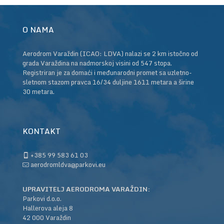
O NAMA
Aerodrom Varaždin (ICAO: LDVA) nalazi se 2 km istočno od
grada Varaždina na nadmorskoj visini od 547 stopa.
Registriran je za domaći i međunarodni promet sa uzletno-
sletnom stazom pravca 16/34 duljine 1611 metara a širine
30 metara.
KONTAKT
+385 99 583 61 03
aerodromldva@parkovi.eu
UPRAVITELJ AERODROMA VARAŽDIN:
Parkovi d.o.o.
Hallerova aleja 8
42 000 Varaždin