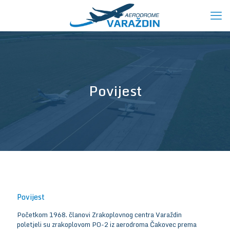
Povijest
Povijest
Početkom 1968. članovi Zrakoplovnog centra Varaždin
poletjeli su zrakoplovom PO-2 iz aerodroma Čakovec prema