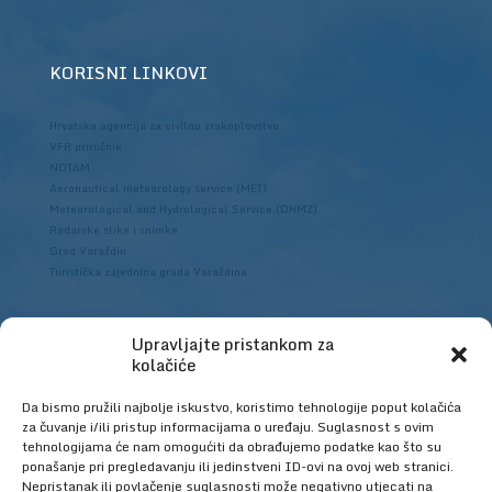
KORISNI LINKOVI
Hrvatska agencija za civilno zrakoplovstvo
VFR priručnik
NOTAM
Aeronautical meteorology service (MET)
Meteorological and Hydrological Service (DHMZ)
Radarske slike i snimke
Grad Varaždin
Turistička zajednica grada Varaždina
Upravljajte pristankom za
Hrvatska agencija za civilno zrakoplovstvo
kolačiće
Da bismo pružili najbolje iskustvo, koristimo tehnologije poput kolačića
za čuvanje i/ili pristup informacijama o uređaju. Suglasnost s ovim
tehnologijama će nam omogućiti da obrađujemo podatke kao što su
ponašanje pri pregledavanju ili jedinstveni ID-ovi na ovoj web stranici.
Nepristanak ili povlačenje suglasnosti može negativno utjecati na