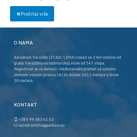
Pročitaj više
O NAMA
Aerodrom Varaždin (ICAO: LDVA) nalazi se 2 km istočno od
grada Varaždina na nadmorskoj visini od 547 stopa.
Registriran je za domaći i međunarodni promet sa uzletno-
sletnom stazom pravca 16/34 duljine 1611 metara a širine
30 metara.
KONTAKT
+385 99 583 61 03
aerodromldva@parkovi.eu