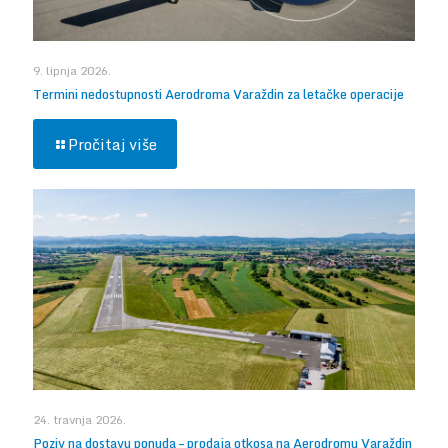
9. lipnja 2026.
Termini nedostupnosti Aerodroma Varaždin za letačke operacije
Pročitaj više
24. travnja 2026.
Poziv na dostavu ponuda – prodaja otkosa na Aerodromu Varaždin