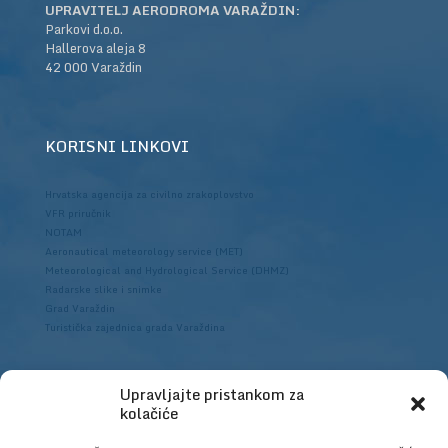
UPRAVITELJ AERODROMA VARAŽDIN:
Parkovi d.o.o.
Hallerova aleja 8
42 000 Varaždin
KORISNI LINKOVI
Hrvatska agencija za civilno zrakoplovstvo
VFR priručnik
NOTAM
Aeronautical meteorology service (MET)
Meteorological and Hydrological Service (DHMZ)
Radarske slike i snimke
Grad Varaždin
Turistička zajednica grada Varaždina
Upravljajte pristankom za
Hrvatska agencija za civilno zrakoplovstvo
kolačiće