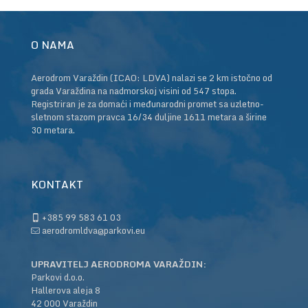
O NAMA
Aerodrom Varaždin (ICAO: LDVA) nalazi se 2 km istočno od
grada Varaždina na nadmorskoj visini od 547 stopa.
Registriran je za domaći i međunarodni promet sa uzletno-
sletnom stazom pravca 16/34 duljine 1611 metara a širine
30 metara.
KONTAKT
+385 99 583 61 03
aerodromldva@parkovi.eu
UPRAVITELJ AERODROMA VARAŽDIN:
Parkovi d.o.o.
Hallerova aleja 8
42 000 Varaždin