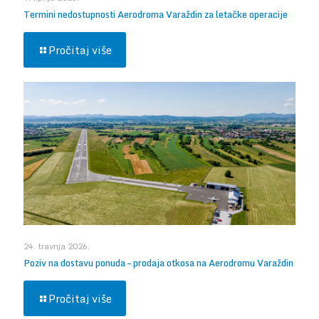
Termini nedostupnosti Aerodroma Varaždin za letačke operacije
Pročitaj više
24. travnja 2026.
Poziv na dostavu ponuda – prodaja otkosa na Aerodromu Varaždin
Pročitaj više