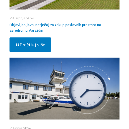
28. srpnja 2026.
Objavljen javni natječaj za zakup poslovnih prostora na
aerodromu Varaždin
Pročitaj više
9. lipnja 2026.