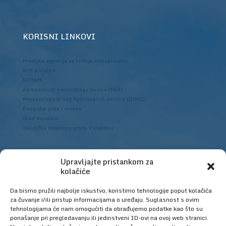
KORISNI LINKOVI
Hrvatska agencija za civilno zrakoplovstvo
VFR priručnik
NOTAM
Aeronautical meteorology service (MET)
Meteorological and Hydrological Service (DHMZ)
Radarske slike i snimke
Grad Varaždin
Turistička zajednica grada Varaždina
Upravljajte pristankom za
Hrvatska agencija za civilno zrakoplovstvo
kolačiće
Da bismo pružili najbolje iskustvo, koristimo tehnologije poput kolačića
za čuvanje i/ili pristup informacijama o uređaju. Suglasnost s ovim
tehnologijama će nam omogućiti da obrađujemo podatke kao što su
ponašanje pri pregledavanju ili jedinstveni ID-ovi na ovoj web stranici.